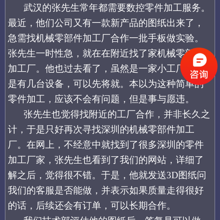
武汉的张先生常年
都需要数控零件加工服务。
最近，他们公司又有一款新产品的图纸出来了，
急需
找机械零部件加工厂合作
一批手板做实验。
张先生一时性急，就在
在附近找
了家机械零部件
加工厂。他也过去看了，虽然是一家小工厂，还
是有几台设备，可以先将就。本以为这种简单的
零件加工，应该不会有问题，但是事与愿违。
张先生
也觉得找附近的工厂合作，
并非长久之
计，于是只好再次寻找深圳
的机械零部件加工
厂
。在网上
，
不经意中就找到了
很多深圳的零件
加工厂家，张先生也看到了我们的网站，详细了
解之后，觉得很不错。于是，他就
发送
3D图纸问
我们的客服
是否能做，并表示如果质量
走得很
好
的话，后续还会有
订单
，可以长期合作。