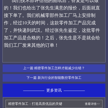
我们技术部评估他的
图纸
后，答复
是可以做
的！
我们也
给出了
张先生满意的
报价，
后面就
直
接下单了。
我们机械零部件加工厂马上
安排制
作，经过
10
天的时间，
这款零件加工产品
完成
了，
并
快递到武汉。经过
张先生鉴定，这批零件
加工产品
是合格的！之后
，
张先生
是不是就会给
我们工厂发来其他的订单！
上一篇:
精密零件加工怎样才能减少出错？
下一篇:
新兴行业的智能数控零件加工
更多资讯
精密零件加工：打造高质优品的关键
查看详情>>