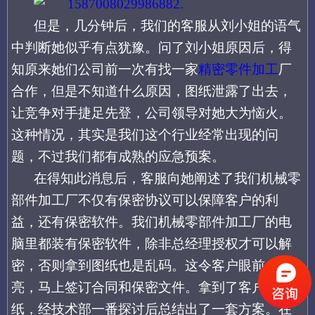
但是，几分钟后，我们的客服
从刘小姐的
语气
中判断
她似乎有点犹豫。问了刘小姐原因后，得
知原来她们公司前一次有找一
家
精密零件加工
厂
合作
，但是不知道什么原因，图纸泄露了出去，
让竞争对手捷足先登，公司领导对她大为恼火
。
这种情况，其实是我们这个行业经常出现的问
题，不过我们都有成熟的应急预案。
在得知此消息后，
客服
向她阐述了
我们
机械零
部件加工
厂
不仅有保密协议可以保障
客户
的利
益，还有保密软件
。
我们
机械零部件加工
厂的
电
脑里都装有保密软件，除非总经理授权才可以解
密，
否则拿到
图纸
也是乱码
。
这令客户眼前一
亮
，
马上
签订合同
和
保密文件。
拿到了客户的图
纸，经技术部
一番探讨后总结出了一套方案。在