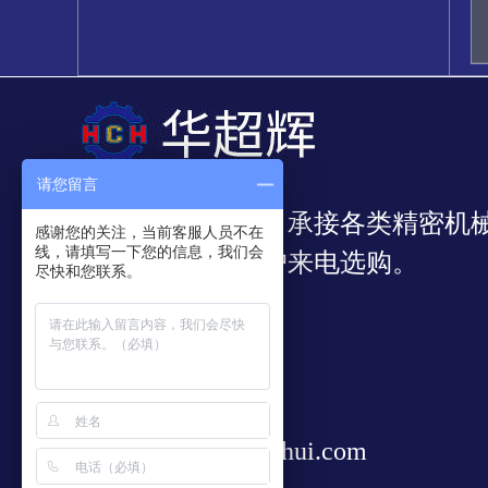
请您留言
我公司专业从事：承接各类精密机
感谢您的关注，当前客服人员不在
线，请填写一下您的信息，我们会
靠，欢迎新老客户来电选购。
尽快和您联系。
297085327
13528828938
sale@huachaohui.com