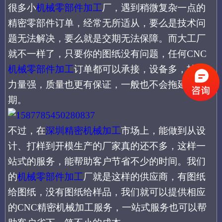
很多小
机械零部件加工
厂
，
遇到稍微
复杂
一点的
精密零部件
订单
，经常无所适从，要么是技术问
题无法解决，要么就是交期无法保障。而大工厂
就不一样了，只要你的图纸没有问题，任何
CNC
机械零部件加工
订单都可以承接，设备多，技术
力量强，质量也更有保证，一般也不会拖延交
期。
不过，在
深圳精密机械加工
市场上，
能做到从设
计、打样到开模生产的
厂家真的还不多，这样一
站式的服务，
能帮助
客户
节省
不少
的时间
。我们
的
机械零部件加工
厂就是这样的供应商，有图纸
给图纸，没有图纸给样品，我们就可以提供相应
的
CNC精密机械加工服务，一站式服务
也可以
帮