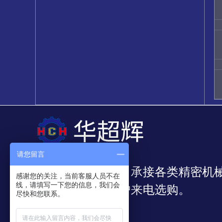
请您留言
我公司专业从事：承接各类精密机
感谢您的关注，当前客服人员不在
线，请填写一下您的信息，我们会
靠，欢迎新老客户来电选购。
尽快和您联系。