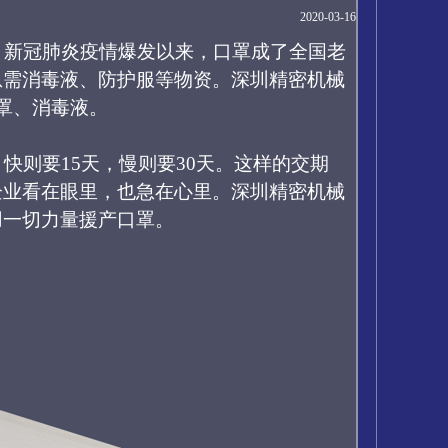
2020-03-16
！
新冠肺炎疫情爆发以来，口罩成了
全国老
急需
消毒液、防护服等
物资
。
深圳精密机械
罩、消毒
液
。
，快则要
15天，慢则要30天。
这样的交期
企业看在眼里，也急在心里。深圳精密机械
用一切力量援产口罩。