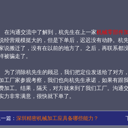
在沟通交流中了解到，杭先生在上一家
机械零部件
说经营规模挺大的，但是下单后，迟迟没有动静。杭
家说搬迁了，没有在以前的地方了。之后，再联系都
样被骗走了。
为了消除
杭
先生的顾忌，
我们把定位
发送给了
对方
加工厂家参观考察，我们也向杭先生承诺，如果
有跟
费
加工。
结果
，
隔天
，对方就来到了我们工厂
。沟通
实力
非常满意，
很快就下单了。
上一篇：
深圳精密机械加工应具备哪些能力？