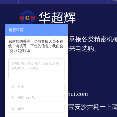
请您留言
我公司专业从事：承接各类精密机
感谢您的关注，当前客服人员不在
线，请填写一下您的信息，我们会
靠，欢迎新老客户来电选购。
尽快和您联系。
297085327
13528828938
sale@huachaohui.com
广东省深圳市宝安沙井耗一上