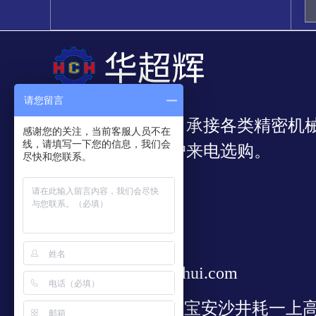
请您留言
我公司专业从事：承接各类精密机
感谢您的关注，当前客服人员不在
线，请填写一下您的信息，我们会
靠，欢迎新老客户来电选购。
尽快和您联系。
297085327
13528828938
sale@huachaohui.com
广东省深圳市宝安沙井耗一上