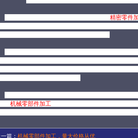
有深圳精密机械加工专家介绍，智能语音
精密零件
扰用户，它只不过是协助商家进行推广的一种手段
。
不过被一些
机械零部件加工
同行给玩坏
了。
如何将商业宣传与骚扰区分开，这就对
智能精密零
产品对于时间有严格限制，
其他
时间机器是不会工作
这是底线。目前市场上还是守规矩的
深圳精密机械零
加工
行业标准的出台更为迫切。
整体来看，大家都认为目前智能精密零件加工行业
好，
机械零部件加工
厂也好，所面临的问题还很多。
对广大深圳精密机械零件加工厂家来说，也是必要的
上一篇：
机械零部件加工，量大价格从优