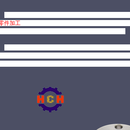
没有样板的精密零件加工市场，所带来的问题严重
零件加工
难以实现量产，机械零部件加工也没有订单
同时还将影响用户对深圳精密机械加工行业的认知。
例如之前被
媒体报道
的语音机器人，
本来是一款新
道正确的打开方式是什么，在被曝光后，大家以为
这
息，很多
深圳精密机械零件加工厂家的
产品都被一棍