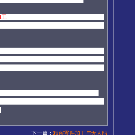
加工
产品
的初衷并不是信息收集、也不是骚
正常的商业宣传其实是能被市场接受的，只
件加工
产品本身提出了要求
。
比如
智能语音
。
另外，绝不会提供或帮助收集用户信息，
件加工厂家
多，但这也使得对
智能数控零件
还是一个在不断完善的行业，无论市场也
不过智能数控零件加工发展方向是明确的，
。
下一篇：
精密零件加工与无人船