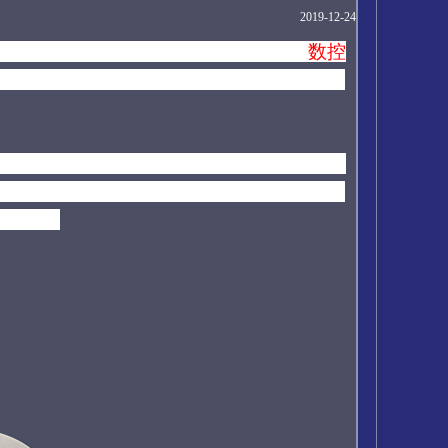
2019-12-24
困扰了行业的发展。不仅仅是新兴智能
数控
，深圳精密机械零件加工厂家也不敢投入，
兴的智能精密零件加工产品。
之前用户不知
样的智能数控零件加工产品
都会收集用户信
子打死。