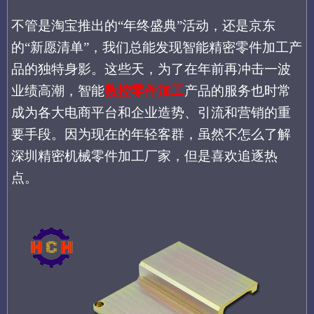
不管是
淘宝推出
的
“年终盛典”活动，
还是
京东
的
“新愿清单”
，
我们总能发现智能
精密零件加工产
品
的独特身影。这些天，为了在年前再冲击一波
业绩高潮，
智能
数控零件加工
产品的服务
也时常
成为
各大电商平台和企业
造势、引流和营销的重
要手段。
因为现在的年轻客群，虽然不怎么了解
深圳精密机械零件加工厂家，但是喜欢追逐热
点。