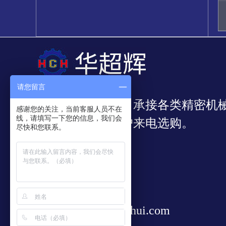
请您留言
我公司专业从事：承接各类精密机
感谢您的关注，当前客服人员不在
线，请填写一下您的信息，我们会
靠，欢迎新老客户来电选购。
尽快和您联系。
297085327
13528828938
sale@huachaohui.com